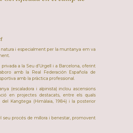
rt
a natura i especialment per la muntanya em va
ment.
privada a la Seu d’Urgell i a Barcelona, oferint
·laboro amb la Real Federación Española de
portiva amb la pràctica professional.
ya (escaladora i alpinista) inclou ascensions
ació en projectes destacats, entre els quals
del Kangtega (Himàlaia, 1984) i la posterior
 seu procés de millora i benestar, promovent