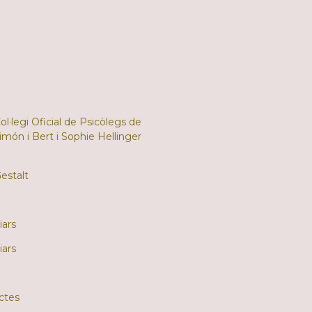
ol·legi Oficial de Psicòlegs de
imón i Bert i Sophie Hellinger
Gestalt
iars
iars
ictes