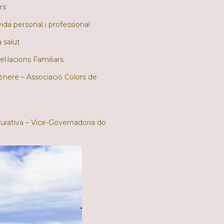
rs
 vida personal i professional
a salut
l·lacions Familiars
ènere – Associació Colors de
urativa – Vice-Governadoria do