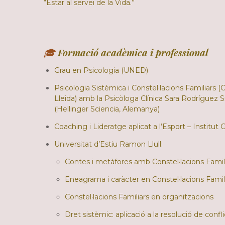
“Estar al servei de la Vida.”
🎓
Formació acadèmica i professional
Grau en Psicologia (UNED)
Psicologia Sistèmica i Constel·lacions Familiars (C
Lleida) amb la Psicòloga Clínica Sara Rodríguez S
(Hellinger Sciencia, Alemanya)
Coaching i Lideratge aplicat a l’Esport – Institut 
Universitat d’Estiu Ramon Llull:​​​
Contes i metàfores amb Constel·lacions Famil
Eneagrama i caràcter en Constel·lacions Famil
Constel·lacions Familiars en organitzacions
Dret sistèmic: aplicació a la resolució de confl