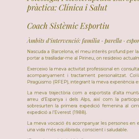
pràctica: Clínica i Salut
Coach Sistèmic Esportiu
Àmbits d’intervenció: família · parella · espo
Nascuda a Barcelona, el meu interès profund per l
portar a traslladar-me al Pirineu, on resideixo actual
Exerceixo la meva activitat professional en consulta 
acompanyament i tractament personalitzat. Col
Piragüismo (RFEP), integrant la meva experiència es
La meva trajectòria com a esportista d’alta muntan
arreu d’Espanya i dels Alps, així com la particip
sobresurten la primera expedició femenina al cim 
expedició a l’Everest (1988).
La meva vocació és acompanyar les persones en el
una vida més equilibrada, conscient i saludable.