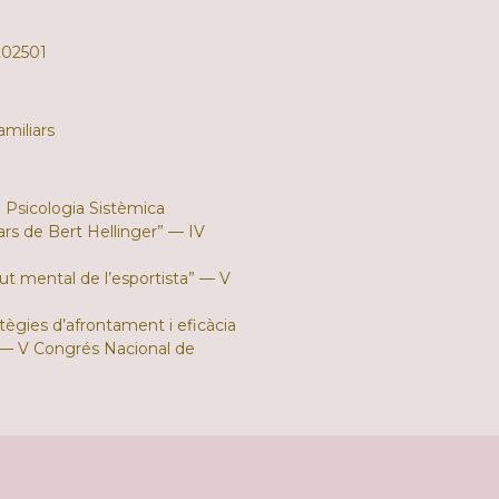
202501
amiliars
la Psicologia Sistèmica
ars de Bert Hellinger” — IV
lut mental de l’esportista” — V
tègies d’afrontament i eficàcia
” — V Congrés Nacional de