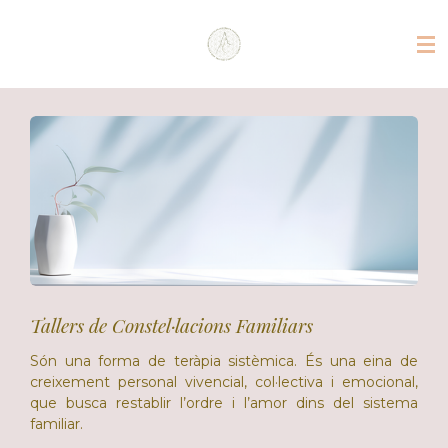
Ir
al
contenido
principal
Tallers de Constel·lacions Familiars
Són una forma de teràpia sistèmica.
És una eina de
creixement personal vivencial, col·lectiva i emocional,
que busca restablir l’ordre i l’amor dins del sistema
familiar.